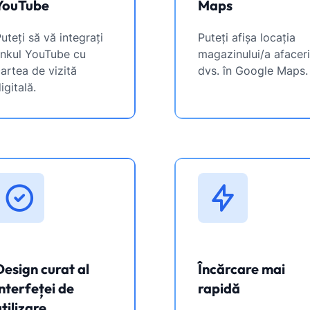
YouTube
Maps
uteți să vă integrați
Puteți afișa locația
inkul YouTube cu
magazinului/a afaceri
artea de vizită
dvs. în Google Maps.
igitală.
Design curat al
Încărcare mai
interfeței de
rapidă
utilizare