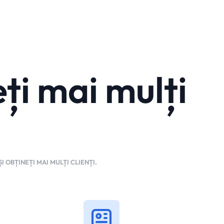
eți mai mulți
I OBȚINEȚI MAI MULȚI CLIENȚI.