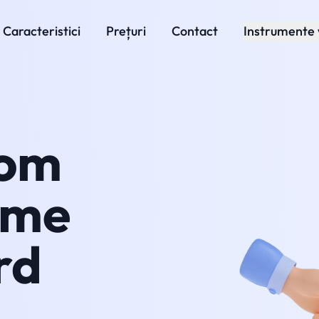
Caracteristici
Prețuri
Contact
Instrumente
com
ime
rd