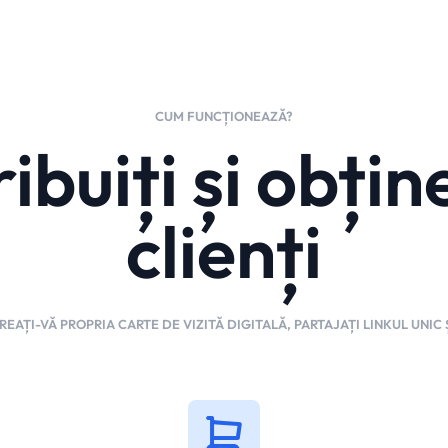
CUM FUNCȚIONEAZĂ?
ribuiți și obțin
clienți
EAȚI-VĂ PROPRIA CARTE DE VIZITĂ DIGITALĂ, PARTAJAȚI LINKUL UNIC Ș