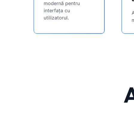
modernă pentru
interfața cu
utilizatorul.
m
A