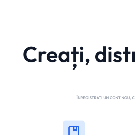
Creați, dist
ÎNREGISTRAȚI UN CONT NOU, CR