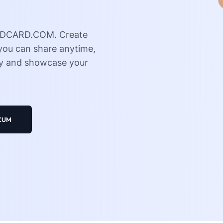
ATDCARD.COM. Create
 you can share anytime,
ly and showcase your
ACUM