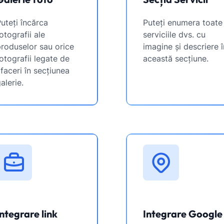
uteți încărca
Puteți enumera toate
otografii ale
serviciile dvs. cu
roduselor sau orice
imagine și descriere î
otografii legate de
această secțiune.
faceri în secțiunea
alerie.
Integrare link
Integrare Google