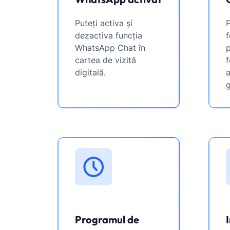
Puteți activa și
P
dezactiva funcția
f
WhatsApp Chat în
p
cartea de vizită
f
digitală.
a
g
Programul de