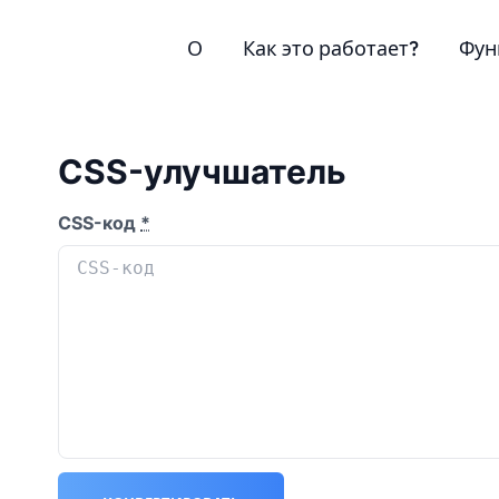
О
Как это работает?
Фун
CSS-улучшатель
CSS-код
*