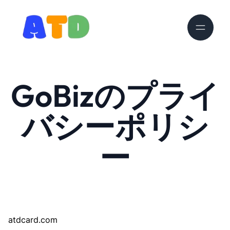
GoBizのプライ
バシーポリシ
ー
atdcard.com